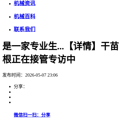
机械资讯
机械百科
联系我们
是一家专业生...【详情】干苗
根正在接管专访中
发布时间：2026-05-07 23:06
分享：
微信扫一扫：分享