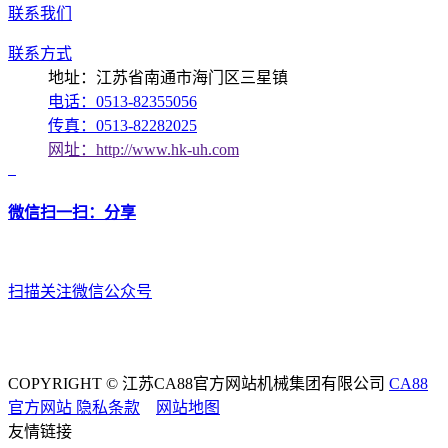
联系我们
联系方式
地址：江苏省南通市海门区三星镇
电话：0513-82355056
传真：0513-82282025
网址：http://www.hk-uh.com
微信扫一扫：分享
扫描关注微信公众号
COPYRIGHT © 江苏CA88官方网站机械集团有限公司
CA88
官方网站
隐私条款
网站地图
友情链接