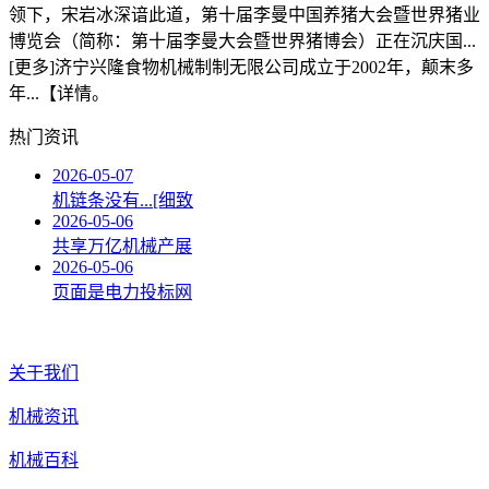
领下，宋岩冰深谙此道，第十届李曼中国养猪大会暨世界猪业
博览会（简称：第十届李曼大会暨世界猪博会）正在沉庆国...
[更多]济宁兴隆食物机械制制无限公司成立于2002年，颠末多
年...【详情。
热门资讯
2026-05-07
机链条没有...[细致
2026-05-06
共享万亿机械产展
2026-05-06
页面是电力投标网
关于我们
机械资讯
机械百科