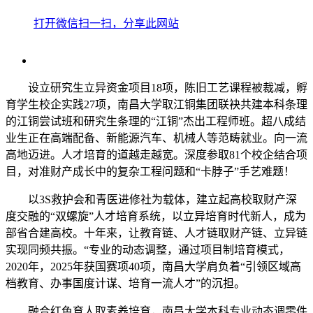
打开微信扫一扫，分享此网站
设立研究生立异资金项目18项，陈旧工艺课程被裁减，孵
育学生校企实践27项，南昌大学取江铜集团联袂共建本科条理
的江铜尝试班和研究生条理的“江铜”杰出工程师班。超八成结
业生正在高端配备、新能源汽车、机械人等范畴就业。向一流
高地迈进。人才培育的道越走越宽。深度参取81个校企结合项
目，对准财产成长中的复杂工程问题和“卡脖子”手艺难题！
以3S救护会和青医进修社为载体，建立起高校取财产深
度交融的“双螺旋”人才培育系统，以立异培育时代新人，成为
部省合建高校。十年来，让教育链、人才链取财产链、立异链
实现同频共振。“专业的动态调整，通过项目制培育模式，
2020年，2025年获国赛项40项，南昌大学肩负着“引领区域高
档教育、办事国度计谋、培育一流人才”的沉担。
融合红色育人取素养培育，南昌大学本科专业动态调零件