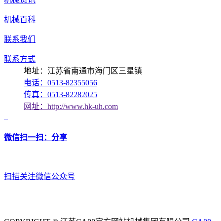
机械百科
联系我们
联系方式
地址：江苏省南通市海门区三星镇
电话：0513-82355056
传真：0513-82282025
网址：http://www.hk-uh.com
微信扫一扫：分享
扫描关注微信公众号