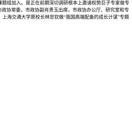
课题组加入。是正在前期深切调研根本上邀请权势巨子专家做专
市政协常委，市政协副肖贵玉出席，市政协办公厅、研究室和专
、上海交通大学原校长林忠钦做“我国高端配备的成长计谋”专题