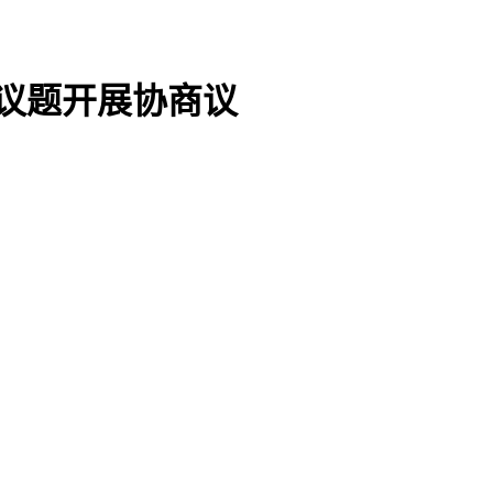
议题开展协商议