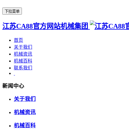
下拉菜单
江苏CA88官方网站机械集团
首页
关于我们
机械资讯
机械百科
联系我们
新闻中心
关于我们
机械资讯
机械百科