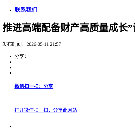
联系我们
推进高端配备财产高质量成长”
发布时间：2026-05-11 21:57
分享：
微信扫一扫：分享
打开微信扫一扫，分享此网站