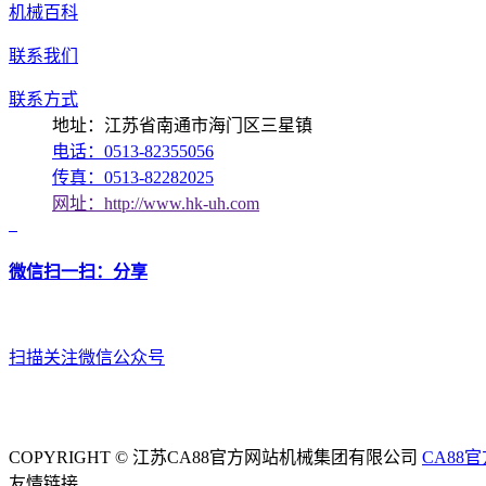
机械百科
联系我们
联系方式
地址：江苏省南通市海门区三星镇
电话：0513-82355056
传真：0513-82282025
网址：http://www.hk-uh.com
微信扫一扫：分享
扫描关注微信公众号
COPYRIGHT © 江苏CA88官方网站机械集团有限公司
CA88
友情链接