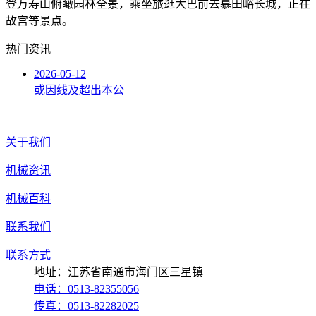
登万寿山俯瞰园林全景，乘坐旅逛大巴前去慕田峪长城，正在
故宫等景点。
热门资讯
2026-05-12
或因线及超出本公
关于我们
机械资讯
机械百科
联系我们
联系方式
地址：江苏省南通市海门区三星镇
电话：0513-82355056
传真：0513-82282025