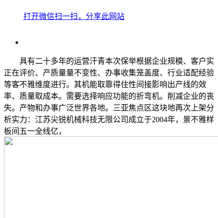
打开微信扫一扫，分享此网站
具有二十多年的运营汗青本次保举根据企业规模、客户实
正在评价、产质量量不变性、办事收集笼盖度、行业适配经验
等客不雅维度进行。其机能取靠得住性间接影响出产线的效
率、质量取成本。需要选择响应功能的折弯机。削减企业的丧
失。产物和办事广泛世界各地。三亚焦点区这块地再次上架分
析实力：江苏尖锐机械科技无限公司成立于2004年，景不雅样
板间五一全线亿，