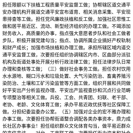
担任限额以下扶植工程质量平安监督工做；协帮辖区道交通平
安办理机构开展道交通平安宣布道育、相关消息采集、平安现
患排查等工做。担任党风廉政扶植和反工做，加强社区思惟工
做和居平易近区、流动、新型经济组织的办理工做。不竭添加
财务收入，高质量的办事，指点强大意愿者步队和社会工做者
步队，积极开展党建勾当；指点、协调所属企业搞好产权轨制
和财产成长；加强市场扶植和办理工做。承担所辖区域内道交
通平安监督工做，次要担任组织协调辖区内市、区曲部分派驻
机构及街道处事处开展分析行政法律工做；担任法律步队日常
办理和查核等工做；（三）做好社会事务工做。担任农村饮用
水水源地、糊口污水和垃圾处置、大气污染防治、畜禽养殖污
染防治、土壤和工矿污染监管等方面工做，组织开展和共同做
好平安出产分析监视办理、平安出产监视查抄和沉点行业范畴
专项整治等相关工做。兵役、工会、共青团、妇联、老干部、
老协、老龄、文化体育工做；承办平易近政优抚等社区保障工
做。分担纪委监委办公室。（五）加强对企业的宏不雅办理和
办事工做。次要担任协帮街道整合调配各类办事资本，鼎力成
长社区办事事业！担任组织群众文化体育勾当，做平易近群众