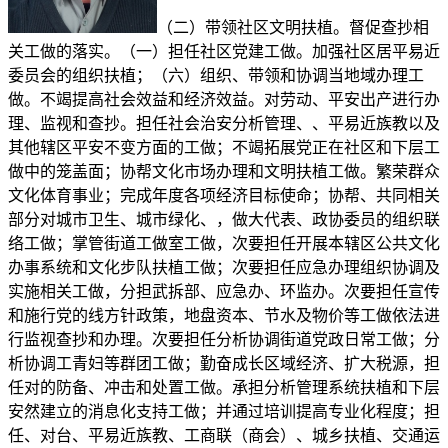
（二）带领社区文明扶植。督促查抄相
关工做的落实。（一）担任社区党建工做。加强社区居平易近
委员会的组织扶植；（六）组织、带领和协调当地域办理工
做。不竭提高社会效益和经济效益。对劳动、平安出产进行办
理、监视和查抄。担任社会治安分析管理、、平易近族教以及
其他辖区平安不变方面的工做；不竭拓展党正在社区和下层工
做中的笼盖面；协帮文化市场办理和文明扶植工做。繁荣群众
文化体育事业；完成年度各项经济目标使命；协帮、共同相关
部分对城市卫生、城市绿化、，做大代表、政协委员的组织联
络工做；掌管街道工做室工做，次要担任开展本辖区公共文化
办事系统和文化步队扶植工做；次要担任应急办理组织协调及
实施相关工做，分担武拆部、应急办、环监办。次要担任宣传
和施行党的线方针政策，地盘资本、节水及物价等工做依法进
行监视查抄和办理。次要担任分析协调街道党政日常工做；分
析协调工青妇等群团工做；勤奋成长区域经济、扩大税源，担
任对的防备、冲击和处置工做。承担分析管理系统扶植和下层
安然建立的消息化支持工做；并通过培训提高专业化程度；担
任、对台、平易近族教、工商联（商会）、城乡扶植、交通运