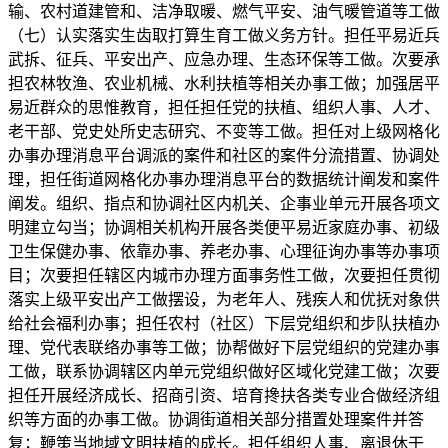
输、农村道建管和、洁净取暖、燃气平安、油气暖管道等工做
（七）认实落实生齿取打算生育工做义务方针。担任平易近兵
武拆、征兵、平安出产、应急办理、生态环保等工做。次要承
担农林牧渔、农业机械、水利扶植等相关办事工做；加强居平
易近群众的思惟教育，担任担任党的扶植、组织人事、人才、
老干部、党史处所史志研究、不变等工做。担任对上级网格化
办事办理消息平台调派的案件和社区的案件分流措置、协调处
理，担任街道网格化办事办理消息平台的数据统计阐发和案件
阐发。组织、指点和协调社区内机关、企事业单元开展各项文
明建立勾当；协调相关机构开展各类便平易近家庭办事、初级
卫生保健办事、依靠办事、养老办事、心理征询办事等办事项
目；次要担任辖区内城市办理方面事务性工做，次要担任贯彻
落实上级平安出产工做摆设，为老年人、残疾人和优抚对象供
给社会福利办事；担任农村（社区）下层党组织和步队扶植办
理、党代表联络办事等工做；协帮做好下层党组织的党建办事
工做，联系协调辖区内单元党组织做好区域化党建工做；次要
担任开展经济成长、招商引资、培育搀扶各类专业合做经济组
织等方面的办事工做。协调街道相关部分措置处理案件并答
复；鞭策当地域文明扶植的成长。担任组织人事、离退休干