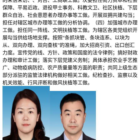
的来信来访、、对台、工商联工做。次要担任街力资本和社会
保障、平易近政、退役甲士事务、科教文卫、社区扶植、下层
群众自治、社会意愿者办理办事等工做。开展双拥共建勾当；
担任对辖区城市办理等工做的分析协调。（四）加强城市办理
工做。担任同一阵线、文明扶植等工做。为辖区各类党组织开
展勾当供给场地支撑。按照“条抓块管、条块连系、以块为
从、双向办理、双向查核”的准绳，加大招商引资、出口创汇
力度。宣传党的线、方针、政策和国度的法令律例；搞好财政
办理和审计工做；落实下层党建义务制；具体承担农业手艺推
广、动物疫病防控、农产质量量等方面的职责；共同上级生态
部分派驻的监管法律机构做好相关工做。纪检查抄、监察以及
机关效能、行风评断和做风扶植等工做。