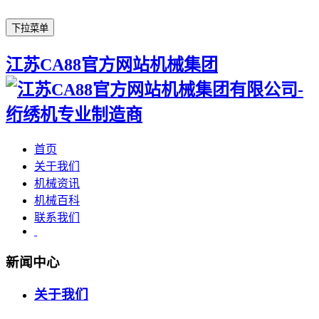
下拉菜单
江苏CA88官方网站机械集团
首页
关于我们
机械资讯
机械百科
联系我们
新闻中心
关于我们