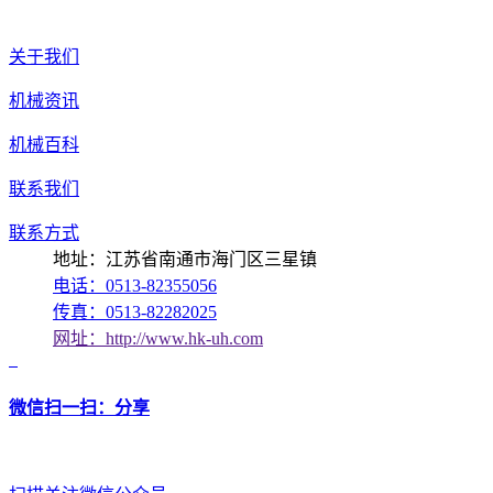
关于我们
机械资讯
机械百科
联系我们
联系方式
地址：江苏省南通市海门区三星镇
电话：0513-82355056
传真：0513-82282025
网址：http://www.hk-uh.com
微信扫一扫：分享