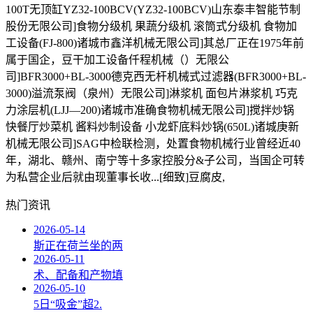
100T无顶缸YZ32-100BCV(YZ32-100BCV)山东泰丰智能节制
股份无限公司]食物分级机 果蔬分级机 滚筒式分级机 食物加
工设备(FJ-800)诸城市鑫洋机械无限公司]其总厂正在1975年前
属于国企，豆干加工设备仟程机械（）无限公
司]BFR3000+BL-3000德克西无杆机械式过滤器(BFR3000+BL-
3000)溢流泵阀（泉州）无限公司]淋浆机 面包片淋浆机 巧克
力涂层机(LJJ—200)诸城市准确食物机械无限公司]搅拌炒锅
快餐厅炒菜机 酱料炒制设备 小龙虾底料炒锅(650L)诸城庚新
机械无限公司]SAG中检联检测，处置食物机械行业曾经近40
年，湖北、赣州、南宁等十多家控股分&子公司，当国企可转
为私营企业后就由现董事长收...[细致]豆腐皮,
热门资讯
2026-05-14
斯正在荷兰坐的两
2026-05-11
术、配备和产物填
2026-05-10
5日“吸金”超2.